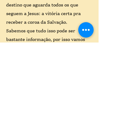
destino que aguarda todos os que
seguem a Jesus: a vitória certa pra
receber a coroa da Salvação.
Sabemos que tudo isso pode ser
bastante informação, por isso vamos
ficar alegres quando você enviar a nós
sua mensagem. Por favor, não fique
envergonhado. Você pode enviar uma
mensagem pelo
formulário.
Há outras formas de contato
aqui
.